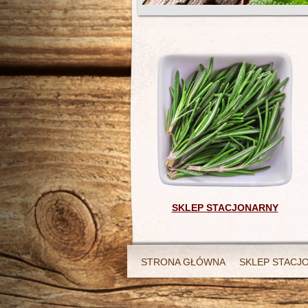
SKLEP STACJONARNY
STRONA GŁÓWNA
SKLEP STACJ