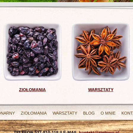
ZIOŁOMANIA
WARSZTATY
ONARNY
ZIOŁOMANIA
WARSZTATY
BLOG
O MNIE
KONT
TELEFON 537-810-118 || E-MAIL
kontakt@ziolowo.pl